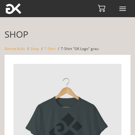
Toggl
navig
SHOP
Gernot Kulis
Shop
T-Shirt
T-Shirt "GK Logo" grau