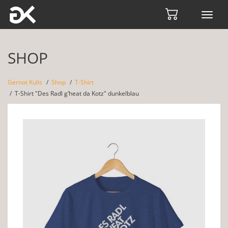
Toggl
navig
SHOP
Gernot Kulis
Shop
T-Shirt
T-Shirt "Des Radl g’heat da Kotz" dunkelblau