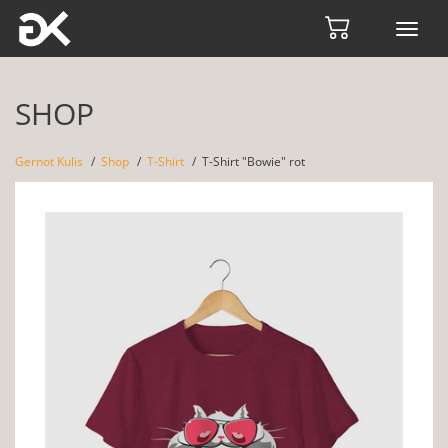
Toggl
navig
SHOP
Gernot Kulis
Shop
T-Shirt
T-Shirt "Bowie" rot