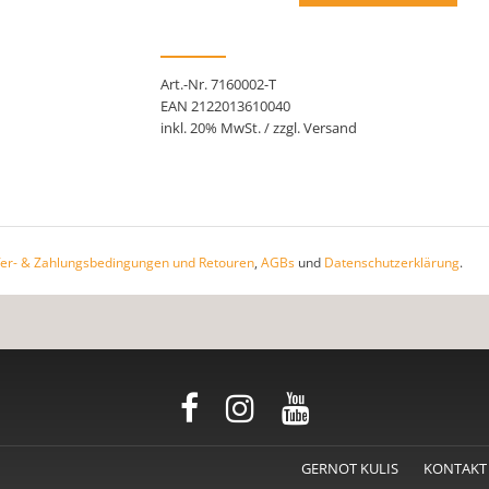
Art.-Nr. 7160002-T
EAN 2122013610040
inkl. 20% MwSt. / zzgl. Versand
fer- & Zahlungsbedingungen und Retouren
,
AGBs
und
Datenschutzerklärung
.
GERNOT KULIS
KONTAKT