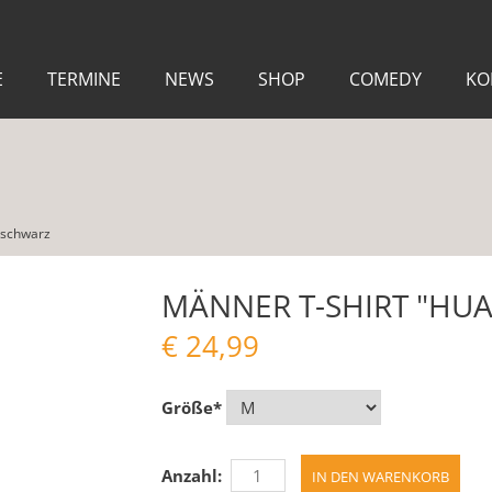
E
TERMINE
NEWS
SHOP
COMEDY
KO
 schwarz
MÄNNER T-SHIRT "HU
€
24,99
Größe
*
Anzahl: