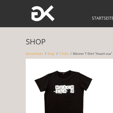
STARTSEIT
SHOP
Gernot Kulis
Shop
T-Shirt
Männer T-Shirt "Huach zua"