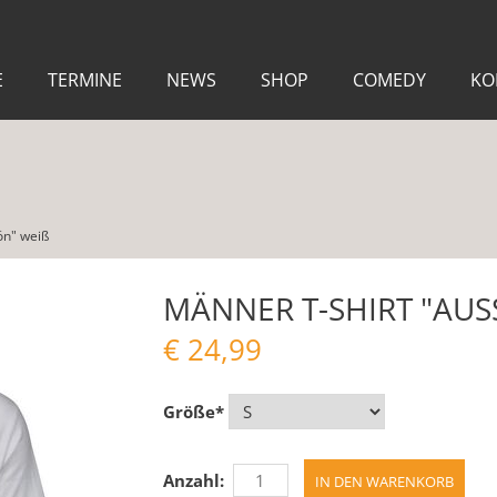
E
TERMINE
NEWS
SHOP
COMEDY
KO
ön" weiß
MÄNNER T-SHIRT "AUS
€
24,99
Größe
*
Anzahl: