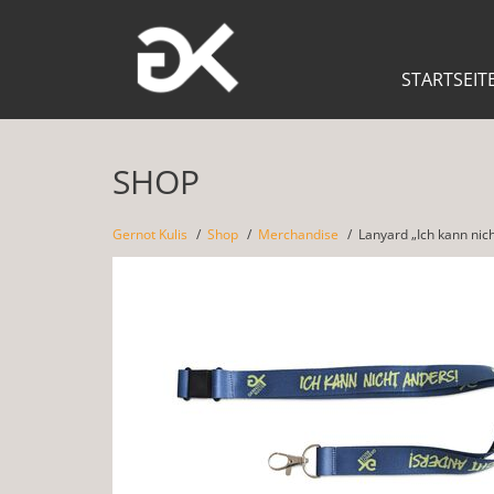
STARTSEIT
SHOP
Gernot Kulis
Shop
Merchandise
Lanyard „Ich kann nic