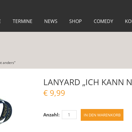
E
TERMINE
NEWS
SHOP
COMEDY
KO
ht anders“
LANYARD „ICH KANN N
€
9,99
Anzahl: