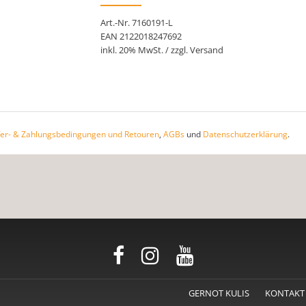
Art.-Nr. 7160191-L
EAN 2122018247692
inkl. 20% MwSt. / zzgl. Versand
fer- & Zahlungsbedingungen und Retouren
,
AGBs
und
Datenschutzerklärung
.
GERNOT KULIS
KONTAKT