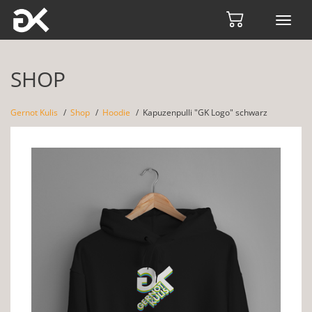
Toggl
navig
SHOP
Gernot Kulis
Shop
Hoodie
Kapuzenpulli "GK Logo" schwarz